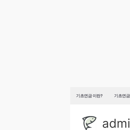
컨
기초연금 이란?
기초연금 
텐
츠
로
adm
건
너