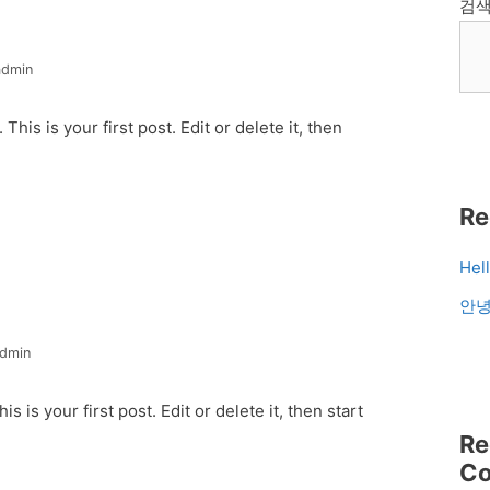
검
admin
is is your first post. Edit or delete it, then
Re
Hel
안녕
dmin
 is your first post. Edit or delete it, then start
Re
C