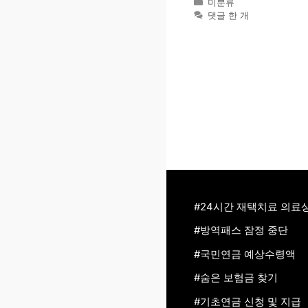
카
미분류
테
댓글 한 개
고
리
#24시간 재택치료 의료
#방역패스 잠정 중단
#국민연금 예상수령액
#숨은 보험금 찾기
#기초연금 신청 및 지급