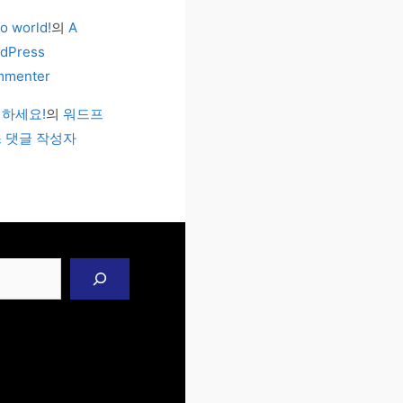
lo world!
의
A
dPress
menter
하세요!
의
워드프
 댓글 작성자