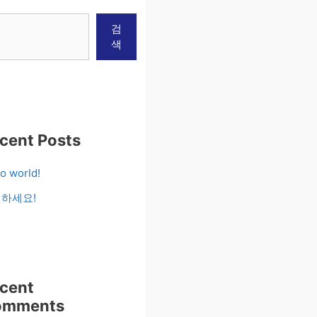
색
검
색
cent Posts
lo world!
하세요!
cent
omments